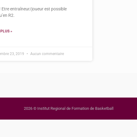
! Etre entraîneur/joueur est possible
u’en R2.
 PLUS »
embre 23, 2019
Aucun commentaire
2026 © Institut Regional de Formation de Basketball